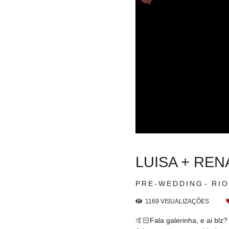
LUISA + REN
PRE-WEDDING
RIO
1169
VISUALIZAÇÕES
🤙🏻Fala galerinha, e ai blz?