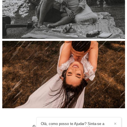
Olá, como posso te Ajudar? Sinta-se a
✕
GABRIEL BANDEIRA
/
CONTATO